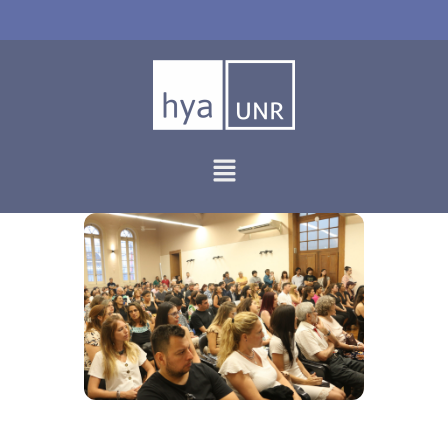
Ir
al
contenido