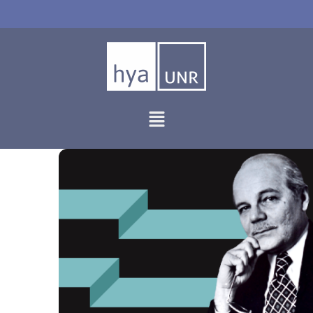
Ir
al
contenido