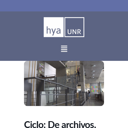
Ir
al
contenido
Ciclo: De archivos,