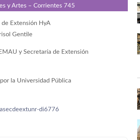
es y Artes – Corrientes 745
a de Extensión HyA
isol Gentile
– EMAU y Secretaría de Extensión
 por la Universidad Pública
asecdeextunr-di6776