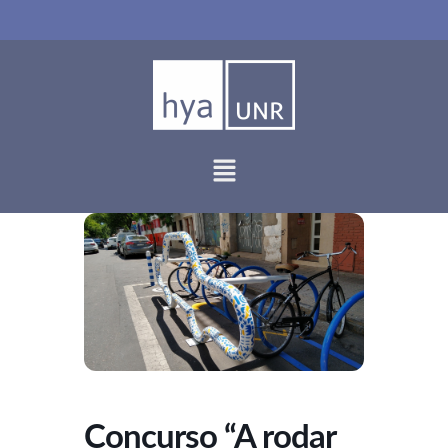
Ir
al
contenido
Concurso “A rodar