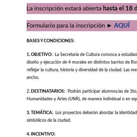
La inscripción estará abierta
hasta el 18 
Formulario para la inscripción ►
AQUÍ
BASES Y CONDICIONES:
1. OBJETIVO:
La Secretaría de Cultura convoca a estudiant
diseño y ejecución de 4 murales en distintos barrios de Ro
reflejar la cultura, historia y diversidad de la ciudad. La
ancho.
2
. DESTINATARIOS:
Podrán participar alumnos/as de 3to, 4
Humanidades y Artes (UNR), de manera individual o en equ
3. TEMÁTICA:
Los proyectos deberán abordar la identidad r
simbólicos de la ciudad.
4. INCENTIVO: