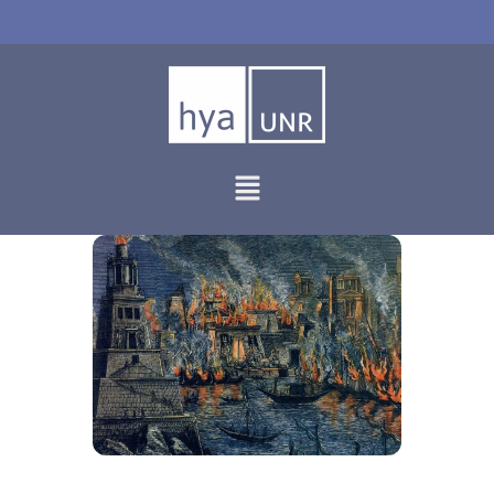
Ir
al
contenido