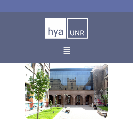
Ir
al
contenido