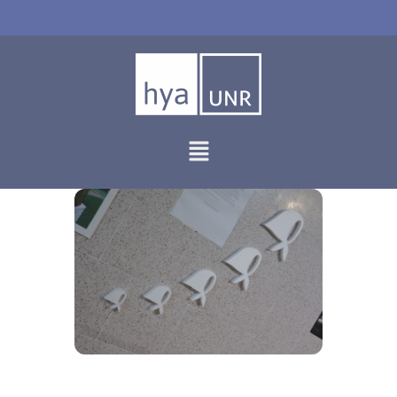
Ir
al
contenido