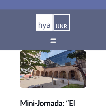
Ir
al
contenido
Mini-Jornada: “El