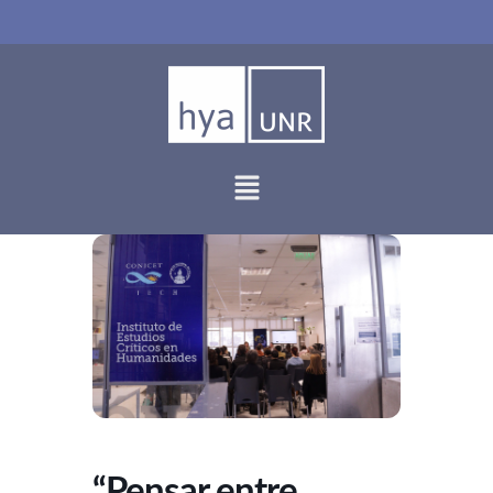
Ir
al
contenido
“Pensar entre