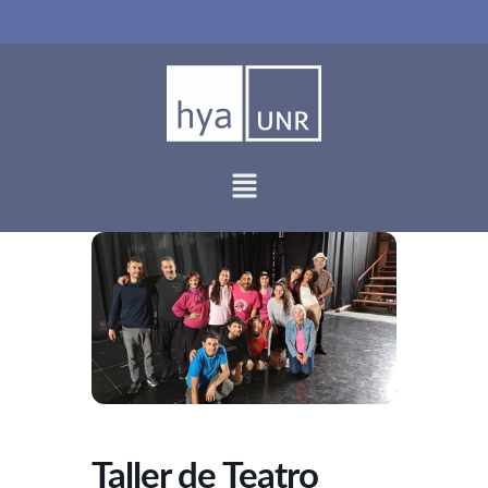
Ir
al
contenido
Taller de Teatro