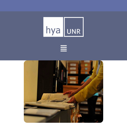
Ir
al
contenido