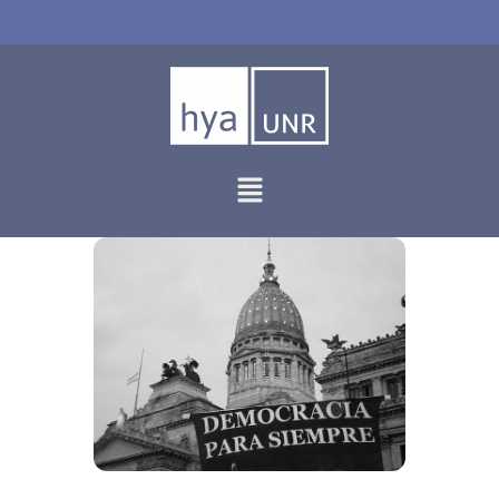
Ir
al
contenido