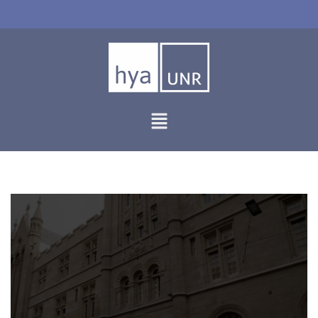
Ir
al
contenido