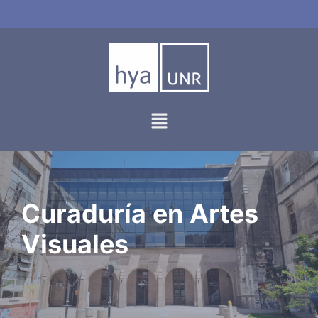
Ir
al
contenido
Curaduría en Artes
Visuales