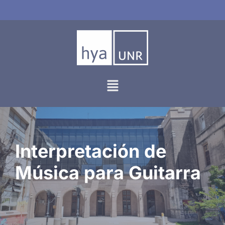
Ir
al
contenido
Interpretación de
Música para Guitarra