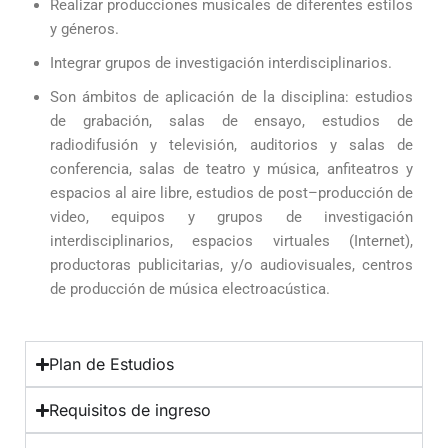
Realizar
producciones
musicales de diferentes estilos
y géneros
.
Integrar
grupos
de
investigación
interdisciplinarios
.
Son
ámbitos
de
aplicación
de
la
disciplina
: e
studios
de g
rabación
, s
alas
de
ensayo
, e
studios
de
radiodifusión
y
televisión
, a
uditorios
y
salas
de
conferencia
, s
alas
de
teatro
y
música
, a
nfiteatros
y
espacios al aire
libre
, e
studios de
post
–
producción
de
video, e
quipos
y
grupos
de
investigación
interdisciplinarios
, e
spacios virtuales (Internet)
,
p
roductoras
publicitarias
,
y
/
o
audiovisuales
, c
entros
de
producción
de
música
electroacústica.
Plan de Estudios
Requisitos de ingreso