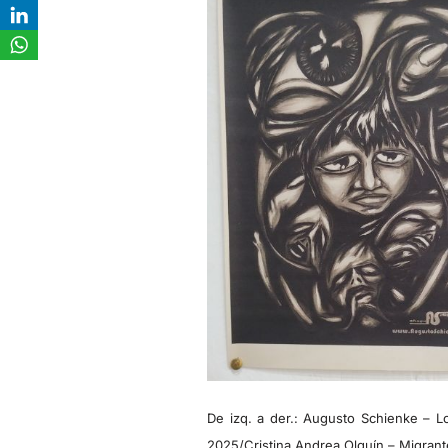
De izq. a der.: Augusto Schienke – L
2025/Cristina Andrea Olguín – Migrant