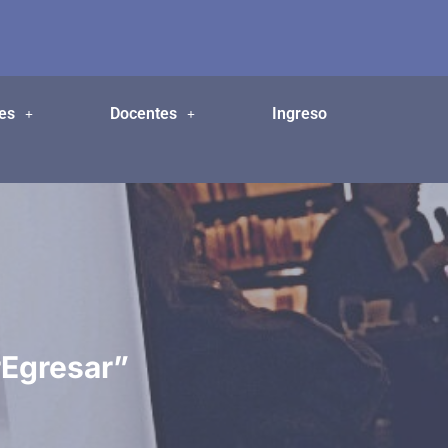
es
Docentes
Ingreso
rEgresar”