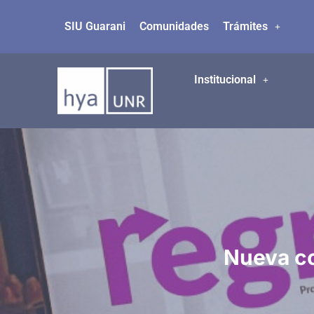
SIU Guarani
Comunidades
Trámites
Ir
al
contenido
Institucional
Nueva co