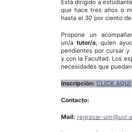
Está dirigido a estudiant
que hace tres años o má
hasta el 30 por ciento de
Propone un acompañam
un/a
tutor/a
, quien ayu
pendientes por cursar y 
y con la Facultad. Los es
necesidades que puedan s
Inscripción:
CLICK AQUÍ
Contacto:
Mail:
regresar-unr@uvr.e