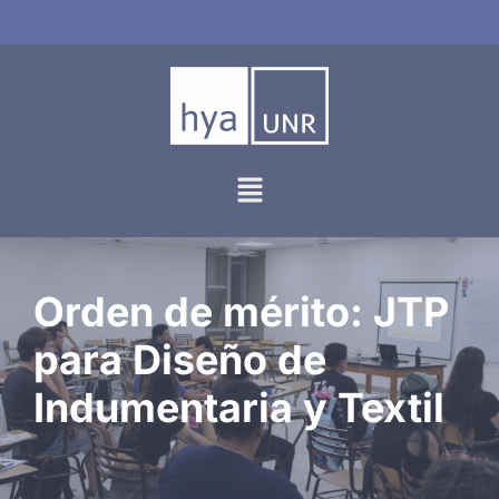
Ir
al
contenido
Orden de mérito: JTP
para Diseño de
Indumentaria y Textil