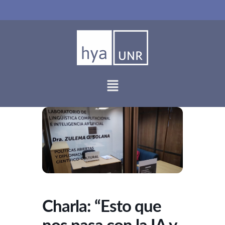
Ir
al
contenido
Charla: “Esto que