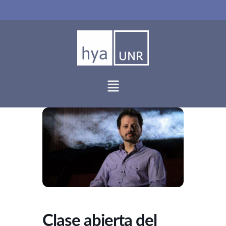
Ir
al
contenido
Clase abierta del