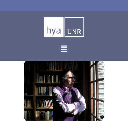
Ir
al
contenido