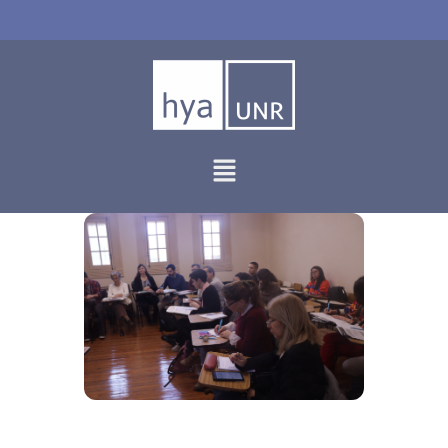
Ir
al
contenido