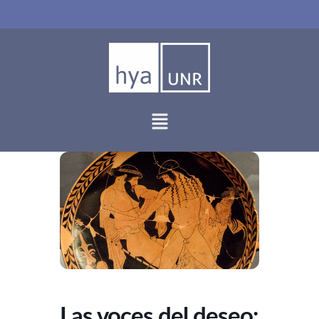
Ir
al
contenido
Las voces del deseo: