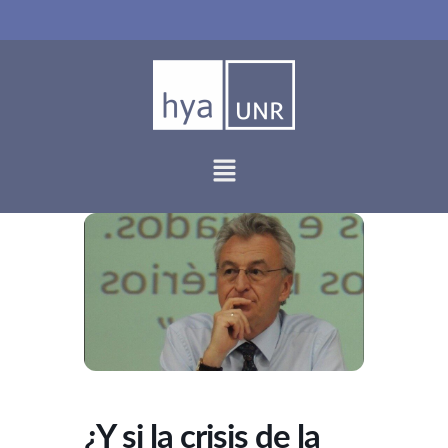
Ir
al
contenido
¿Y si la crisis de la